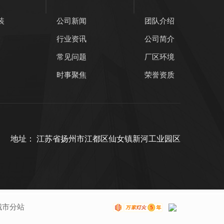
装
公司新闻
团队介绍
行业资讯
公司简介
常见问题
厂区环境
时事聚焦
荣誉资质
地址： 江苏省扬州市江都区仙女镇新河工业园区
城市分站