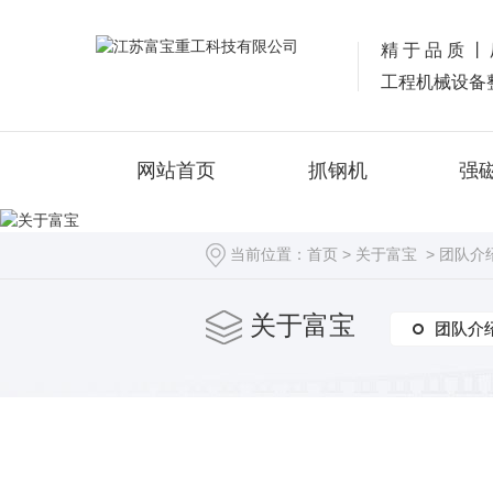
精于品质丨
工程机械设备
网站首页
抓钢机
强
当前位置：
首页
>
关于富宝
>
团队介
关于富宝
团队介
团队介